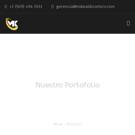
+1 (929) 494-7031
gerencia@mikealdicomics.com
OVERVIEW
TESTIMONIALS
0
SERVICES
PURCHASE
Nuestro Portafolio
COMIC SHOP USA
PRODUCTOS
Home
Portfolio