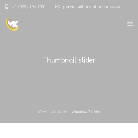
+1 (929) 494-7031
gerencia@mikealdicomics.com
OVERVIEW
TESTIMONIALS
Thumbnail slider
0
SERVICES
PURCHASE
COMIC SHOP USA
PRODUCTOS
Home
Portfolio
Thumbnail slider