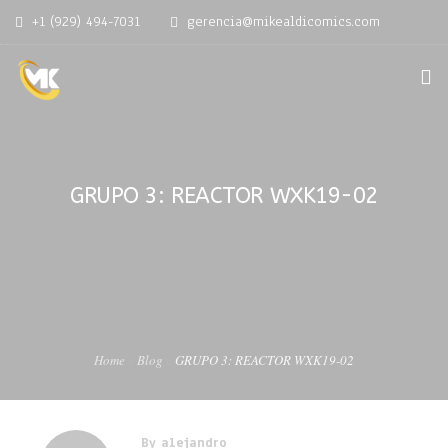
+1 (929) 494-7031
gerencia@mikealdicomics.com
OVERVIEW
TESTIMONIALS
GRUPO 3: REACTOR WXK19-02
0
SERVICES
PURCHASE
COMIC SHOP USA
PRODUCTOS
Home
Blog
GRUPO 3: REACTOR WXK19-02
By
alejandro